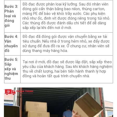
Đồ đạc được phân loại kỹ lưỡng. Sau đó nhân viên
Bước 3:
đóng gói cẩn thận bằng bao nilon, thùng carton,
Phân
màng PE để bảo vệ khỏi trầy xước. Các phụ kiện
loại và
nhỏ như ốc, đinh vít được đóng riêng trong túi nhỏ.
đóng
Các thùng đồ được đánh dấu chi tiết để dễ dàng
gó
i
sắp xếp lại khi đến nơi ở mới.
Bước 4:
Đồ đạc đã đóng gói được vận chuyển bằng xe tải
Vận
tiêu chuẩn. Nếu nhà ở trong hẻm nhỏ, xe đẩy được
chuyển
sử dụng để đưa đồ ra xe. Ở chung cư, nhân viên sẽ
đồ
dùng thang máy hàng hóa.
Bước 5:
Tại nơi ở mới, đồ đạc sẽ được lắp đặt, sắp xếp theo
Sắp
yêu cầu của khách hàng. Sau khi khách hàng nghiệm
xếp và
thu về chất lượng, hai bên tiến hành thanh lý hợp
nghiệm
đồng và hoàn tất quá trình chuyển nhà.
thu