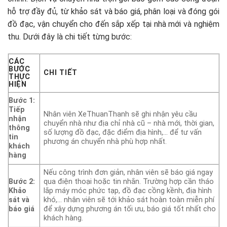
hỗ trợ đầy đủ, từ khảo sát và báo giá, phân loại và đóng gói
đồ đạc, vận chuyển cho đến sắp xếp tại nhà mới và nghiệm
thu. Dưới đây là chi tiết từng bước:
CÁC
BƯỚC
CHI TIẾT
THỰC
HIỆN
Bước 1:
Tiếp
Nhân viên XeThuanThanh sẽ ghi nhận yêu cầu
nhận
chuyển nhà như địa chỉ nhà cũ – nhà mới, thời gian,
thông
số lượng đồ đạc, đặc điểm địa hình,… để tư vấn
tin
phương án chuyển nhà phù hợp nhất.
khách
hàng
Nếu công trình đơn giản, nhân viên sẽ báo giá ngay
Bước 2:
qua điện thoại hoặc tin nhắn. Trường hợp cần tháo
Khảo
lắp máy móc phức tạp, đồ đạc cồng kềnh, địa hình
sát và
khó,… nhân viên sẽ tới khảo sát hoàn toàn miễn phí
báo giá
để xây dựng phương án tối ưu, báo giá tốt nhất cho
khách hàng.