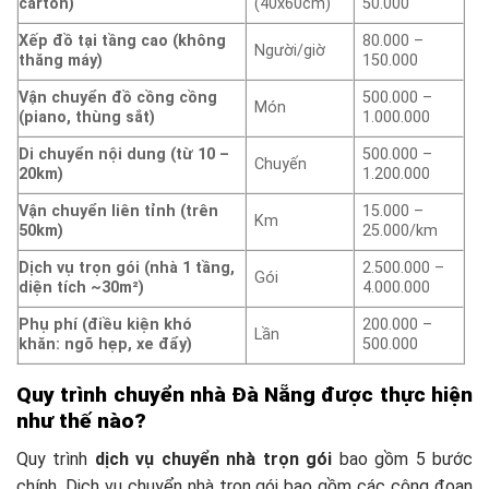
carton)
(40x60cm)
50.000
Xếp đồ tại tầng cao (không
80.000 –
Người/giờ
thăng máy)
150.000
Vận chuyển đồ cồng cồng
500.000 –
Món
(piano, thùng sắt)
1.000.000
Di chuyển nội dung (từ 10 –
500.000 –
Chuyến
20km)
1.200.000
Vận chuyển liên tỉnh (trên
15.000 –
Km
50km)
25.000/km
Dịch vụ trọn gói (nhà 1 tầng,
2.500.000 –
Gói
diện tích ~30m²)
4.000.000
Phụ phí (điều kiện khó
200.000 –
Lần
khăn: ngõ hẹp, xe đẩy)
500.000
Quy trình chuyển nhà Đà Nẵng được thực hiện
như thế nào?
Quy trình
dịch vụ chuyển nhà trọn gói
bao gồm 5 bước
chính. Dịch vụ chuyển nhà trọn gói bao gồm các công đoạn