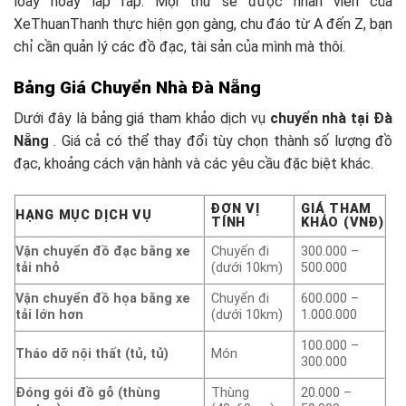
loay hoay lắp ráp. Mọi thứ sẽ được nhân viên của
XeThuanThanh thực hiện gọn gàng, chu đáo từ A đến Z, bạn
chỉ cần quản lý các đồ đạc, tài sản của mình mà thôi.
Bảng Giá Chuyển Nhà Đà Nẵng
Dưới đây là bảng giá tham khảo dịch vụ
chuyển nhà tại Đà
Nẵng
. Giá cả có thể thay đổi tùy chọn thành số lượng đồ
đạc, khoảng cách vận hành và các yêu cầu đặc biệt khác.
ĐƠN VỊ
GIÁ THAM
HẠNG MỤC DỊCH VỤ
TÍNH
KHẢO (VNĐ)
Vận chuyển đồ đạc bằng xe
Chuyến đi
300.000 –
tải nhỏ
(dưới 10km)
500.000
Vận chuyển đồ họa bằng xe
Chuyến đi
600.000 –
tải lớn hơn
(dưới 10km)
1.000.000
100.000 –
Tháo dỡ nội thất (tủ, tủ)
Món
300.000
Đóng gói đồ gỗ (thùng
Thùng
20.000 –