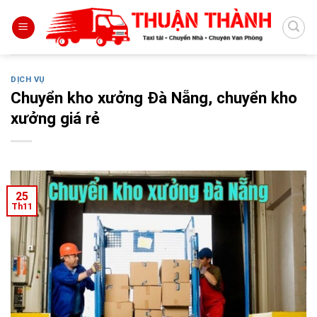
Skip
to
content
DỊCH VỤ
Chuyển kho xưởng Đà Nẵng, chuyển kho
xưởng giá rẻ
25
Th11