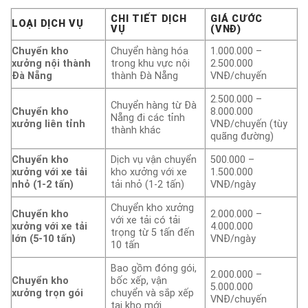
CHI TIẾT DỊCH
GIÁ CƯỚC
LOẠI DỊCH VỤ
VỤ
(VNĐ)
Chuyển kho
Chuyển hàng hóa
1.000.000 –
xưởng nội thành
trong khu vực nội
2.500.000
Đà Nẵng
thành Đà Nẵng
VNĐ/chuyến
2.500.000 –
Chuyển hàng từ Đà
Chuyển kho
8.000.000
Nẵng đi các tỉnh
xưởng liên tỉnh
VNĐ/chuyến (tùy
thành khác
quãng đường)
Chuyển kho
Dịch vụ vận chuyển
500.000 –
xưởng với xe tải
kho xưởng với xe
1.500.000
nhỏ (1-2 tấn)
tải nhỏ (1-2 tấn)
VNĐ/ngày
Chuyển kho xưởng
Chuyển kho
2.000.000 –
với xe tải có tải
xưởng với xe tải
4.000.000
trọng từ 5 tấn đến
lớn (5-10 tấn)
VNĐ/ngày
10 tấn
Bao gồm đóng gói,
2.000.000 –
Chuyển kho
bốc xếp, vận
5.000.000
xưởng trọn gói
chuyển và sắp xếp
VNĐ/chuyến
tại kho mới