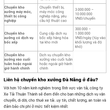
Chuyển kho
Chuyển thiết bị,
3.000.000 –
xưởng máy móc,
máy móc công
10.000.000
thiết bị công
nghiệp nặng, yêu
VNĐ/chuyến
nghiệp
cầu kỹ thuật cao
300.000 –
Chuyển kho
Cung cấp dịch vụ
1.000.000
xưởng có dịch vụ
bốc xếp hàng hóa
VNĐ/ngày (tùy vào
bốc xếp
tại kho mới
khối lượng và độ
khó)
Chuyển kho
Dịch vụ chuyển kho
xưởng vào cuối
xưởng vào cuối tuần
tuần hoặc ngoài
hoặc ngoài giờ hành
giờ hành chính
chính
Liên hệ
chuyển kho xưởng Đà Nẵng ở đâu?
Với hơn 10 năm kinh nghiệm trong lĩnh vực vận tải, công ty
Xe Tải Thuận Thành sẽ đem đến cho bạn những dịch vụ vận
chuyển, di dời, cho thuê xe tải…uy tín, chất lượng, an toàn và
đảm bảo chi phí ở mức tiết kiệm nhất.