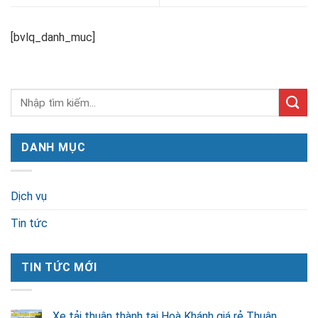
[bvlq_danh_muc]
DANH MỤC
Dịch vụ
Tin tức
TIN TỨC MỚI
Xe tải thuận thành tại Hoà Khánh giá rẻ Thuận