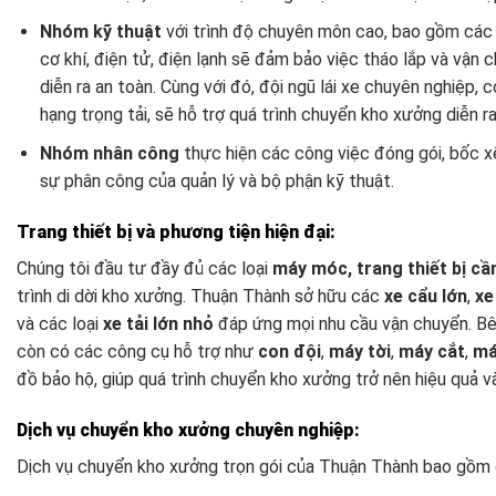
Nhóm kỹ thuật
với trình độ chuyên môn cao, bao gồm các
cơ khí, điện tử, điện lạnh sẽ đảm bảo việc tháo lắp và vận 
diễn ra an toàn. Cùng với đó, đội ngũ lái xe chuyên nghiệp, 
hạng trọng tải, sẽ hỗ trợ quá trình chuyển kho xưởng diễn ra
Nhóm nhân công
thực hiện các công việc đóng gói, bốc x
sự phân công của quản lý và bộ phận kỹ thuật.
Trang thiết bị và phương tiện hiện đại:
Chúng tôi đầu tư đầy đủ các loại
máy móc, trang thiết bị cần
trình di dời kho xưởng. Thuận Thành sở hữu các
xe cẩu lớn
,
xe
và các loại
xe tải lớn nhỏ
đáp ứng mọi nhu cầu vận chuyển. Bê
còn có các công cụ hỗ trợ như
con đội
,
máy tời
,
máy cắt
,
má
đồ bảo hộ, giúp quá trình chuyển kho xưởng trở nên hiệu quả v
Dịch vụ chuyển kho xưởng chuyên nghiệp:
Dịch vụ chuyển kho xưởng trọn gói của Thuận Thành bao gồm 