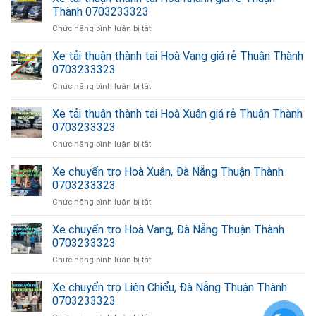
Thành 0703233323
ở
Chức năng bình luận bị tắt
Xe
tải
Xe tải thuận thành tại Hoà Vang giá rẻ Thuận Thành
thuận
0703233323
thành
ở
Chức năng bình luận bị tắt
tại
Xe
Hoà
tải
Xe tải thuận thành tại Hoà Xuân giá rẻ Thuận Thành
Khánh
thuận
giá
0703233323
thành
rẻ
ở
Chức năng bình luận bị tắt
tại
Thuận
Xe
Hoà
Thành
tải
Xe chuyển trọ Hoà Xuân, Đà Nẵng Thuận Thành
Vang
0703233323
thuận
giá
0703233323
thành
rẻ
ở
Chức năng bình luận bị tắt
tại
Thuận
Xe
Hoà
Thành
chuyển
Xe chuyển trọ Hoà Vang, Đà Nẵng Thuận Thành
Xuân
0703233323
trọ
giá
0703233323
Hoà
rẻ
ở
Chức năng bình luận bị tắt
Xuân,
Thuận
Xe
Đà
Thành
chuyển
Xe chuyển trọ Liên Chiểu, Đà Nẵng Thuận Thành
Nẵng
0703233323
trọ
Thuận
0703233323
Hoà
Thành