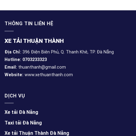
Nẵng
Thuận
Thành
0703233323
THÔNG TIN LIÊN HỆ
XE TẢI THUẬN THÀNH
Địa Chỉ:
396 Điện Biên Phủ, Q. Thanh Khê, TP. Đà Nẵng
Hotline: 0703233323
Email:
thuanthanh@gmail.com
Website:
www.xethuanthanh.com
DỊCH VỤ
Xe tải Đà Nẵng
Taxi tải Đà Nẵng
Xe tải Thuận Thành Đà Nẵng