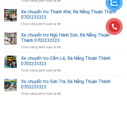
ở
Chức năng bình luận bị tắt
Vang,
0703233323
Xe
Đà
chuyển
Xe chuyển trọ Thanh Khê, Đà Nẵng Thuận Thành
Nẵng
trọ
Thuận
0703233323
Liên
Thành
ở
Chức năng bình luận bị tắt
Chiểu,
0703233323
Xe
Đà
chuyển
Xe chuyển trọ Ngũ Hành Sơn, Đà Nẵng Thuận
Nẵng
trọ
Thuận
Thành 0703233323
Thanh
Thành
ở
Chức năng bình luận bị tắt
Khê,
0703233323
Xe
Đà
chuyển
Xe chuyển trọ Cẩm Lệ, Đà Nẵng Thuận Thành
Nẵng
trọ
Thuận
0703233323
Ngũ
Thành
ở
Chức năng bình luận bị tắt
Hành
0703233323
Xe
Sơn,
chuyển
Xe chuyển trọ Sơn Trà, Đà Nẵng Thuận Thành
Đà
trọ
Nẵng
0703233323
Cẩm
Thuận
ở
Chức năng bình luận bị tắt
Lệ,
Thành
Xe
Đà
0703233323
chuyển
Nẵng
trọ
giặt ghế sofa
Thuận
Sơn
Thành
Trà,
0703233323
Đà