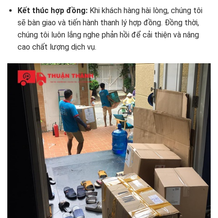
Kết thúc hợp đồng:
Khi khách hàng hài lòng, chúng tôi
sẽ bàn giao và tiến hành thanh lý hợp đồng. Đồng thời,
chúng tôi luôn lắng nghe phản hồi để cải thiện và nâng
cao chất lượng dịch vụ.