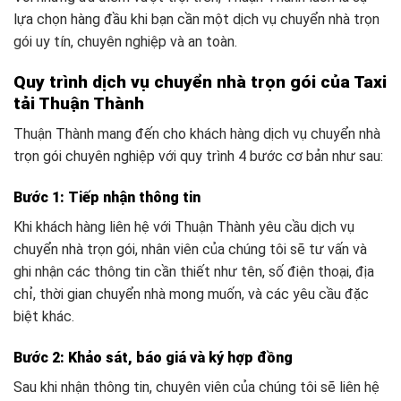
lựa chọn hàng đầu khi bạn cần một dịch vụ chuyển nhà trọn
gói uy tín, chuyên nghiệp và an toàn.
Quy trình dịch vụ chuyển nhà trọn gói của Taxi
tải Thuận Thành
Thuận Thành mang đến cho khách hàng dịch vụ chuyển nhà
trọn gói chuyên nghiệp với quy trình 4 bước cơ bản như sau:
Bước 1: Tiếp nhận thông tin
Khi khách hàng liên hệ với Thuận Thành yêu cầu dịch vụ
chuyển nhà trọn gói, nhân viên của chúng tôi sẽ tư vấn và
ghi nhận các thông tin cần thiết như tên, số điện thoại, địa
chỉ, thời gian chuyển nhà mong muốn, và các yêu cầu đặc
biệt khác.
Bước 2: Khảo sát, báo giá và ký hợp đồng
Sau khi nhận thông tin, chuyên viên của chúng tôi sẽ liên hệ