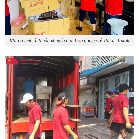
Những hình ảnh của chuyển nhà trọn gói giá rẻ Thuận Thành