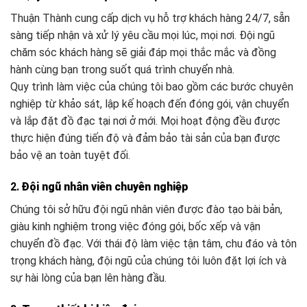
Thuận Thành cung cấp dịch vụ hỗ trợ khách hàng 24/7, sẵn
sàng tiếp nhận và xử lý yêu cầu mọi lúc, mọi nơi. Đội ngũ
chăm sóc khách hàng sẽ giải đáp mọi thắc mắc và đồng
hành cùng bạn trong suốt quá trình chuyển nhà.
Quy trình làm việc của chúng tôi bao gồm các bước chuyên
nghiệp từ khảo sát, lập kế hoạch đến đóng gói, vận chuyển
và lắp đặt đồ đạc tại nơi ở mới. Mọi hoạt động đều được
thực hiện đúng tiến độ và đảm bảo tài sản của bạn được
bảo vệ an toàn tuyệt đối.
2.
Đội ngũ nhân viên chuyên nghiệp
Chúng tôi sở hữu đội ngũ nhân viên được đào tạo bài bản,
giàu kinh nghiệm trong việc đóng gói, bốc xếp và vận
chuyển đồ đạc. Với thái độ làm việc tận tâm, chu đáo và tôn
trọng khách hàng, đội ngũ của chúng tôi luôn đặt lợi ích và
sự hài lòng của bạn lên hàng đầu.