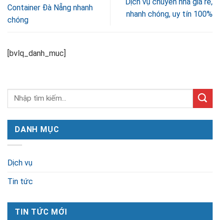
Dịch vụ chuyển nhà giá rẻ,
Container Đà Nẵng nhanh
nhanh chóng, uy tín 100%
chóng
[bvlq_danh_muc]
DANH MỤC
Dịch vụ
Tin tức
TIN TỨC MỚI