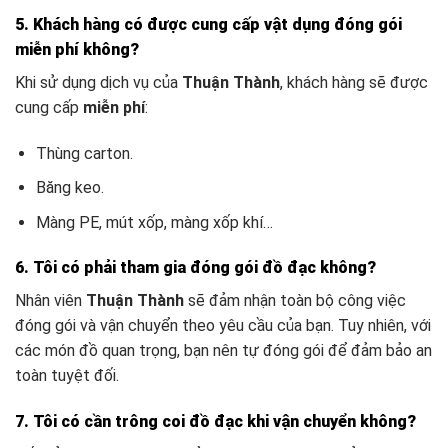
5. Khách hàng có được cung cấp vật dụng đóng gói
miễn phí không?
Khi sử dụng dịch vụ của
Thuận Thành
, khách hàng sẽ được
cung cấp
miễn phí
:
Thùng carton.
Băng keo.
Màng PE, mút xốp, màng xốp khí…
6. Tôi có phải tham gia đóng gói đồ đạc không?
Nhân viên
Thuận Thành
sẽ đảm nhận toàn bộ công việc
đóng gói và vận chuyển theo yêu cầu của bạn. Tuy nhiên, với
các món đồ quan trọng, bạn nên tự đóng gói để đảm bảo an
toàn tuyệt đối.
7. Tôi có cần trông coi đồ đạc khi vận chuyển không?