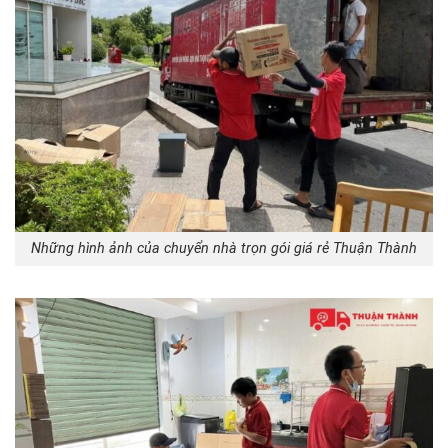
Những hình ảnh của chuyển nhà trọn gói giá rẻ Thuận Thành