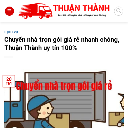
Skip
to
content
DỊCH VỤ
Chuyển nhà trọn gói giá rẻ nhanh chóng,
Thuận Thành uy tín 100%
20
Th1