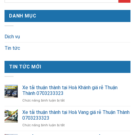
DANH MỤC
Dịch vụ
Tin tức
TIN TỨC MỚI
Xe tải thuận thành tại Hoà Khánh giá rẻ Thuận
Thành 0703233323
ở
Chức năng bình luận bị tắt
Xe
tải
Xe tải thuận thành tại Hoà Vang giá rẻ Thuận Thành
thuận
0703233323
thành
ở
Chức năng bình luận bị tắt
tại
Xe
Hoà