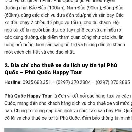
Dịch vụ xe tại Anh Phát Phú Quốc phục vụ nhiều tuyến
đường như: Bắc Đảo (100km), Nam Đảo (90km), Đông Đảo
(60km), cùng các dịch vụ đưa đón tàu/phà và sân bay. Các
xe đều chạy 2 chiều để phục vụ tối ưu cho du khách. Đội
ngũ tài xế là người bản địa, có tay nghề cao và am hiểu rõ
các cung đường, địa điểm tham quan cũng như các khu ăn
uống nổi tiếng, luôn sẵn sàng hỗ trợ và hướng dẫn du khách
một cách chi tiết và chu đáo nhất.
2. Địa chỉ cho thuê xe du lịch uy tín tại Phú
Quốc – Phú Quốc Happy Tour
Hotline:
0935.683.351 – (0297) 370.2884 – (0297) 370.2885
Phú Quốc Happy Tour
là đơn vị kết nối các hãng taxi và các 
Quốc, mang đến cho khách hàng dịch vụ cho thuê xe với mức gi
cao. Chúng tôi cung cấp các dịch vụ như: taxi sân bay Phú Qu
có lái và cho thuê xe tự lái Phú Quốc, đảm bảo thông tin minh 