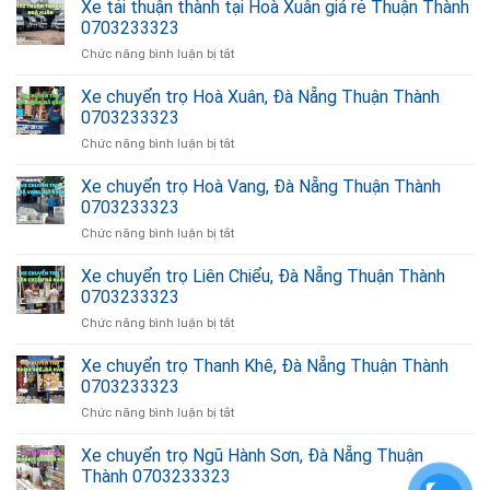
tải
Xe tải thuận thành tại Hoà Xuân giá rẻ Thuận Thành
Khánh
thuận
giá
0703233323
thành
rẻ
ở
Chức năng bình luận bị tắt
tại
Thuận
Xe
Hoà
Thành
tải
Xe chuyển trọ Hoà Xuân, Đà Nẵng Thuận Thành
Vang
0703233323
thuận
giá
0703233323
thành
rẻ
ở
Chức năng bình luận bị tắt
tại
Thuận
Xe
Hoà
Thành
chuyển
Xe chuyển trọ Hoà Vang, Đà Nẵng Thuận Thành
Xuân
0703233323
trọ
giá
0703233323
Hoà
rẻ
ở
Chức năng bình luận bị tắt
Xuân,
Thuận
Xe
Đà
Thành
chuyển
Xe chuyển trọ Liên Chiểu, Đà Nẵng Thuận Thành
Nẵng
0703233323
trọ
Thuận
0703233323
Hoà
Thành
ở
Chức năng bình luận bị tắt
Vang,
0703233323
Xe
Đà
chuyển
Xe chuyển trọ Thanh Khê, Đà Nẵng Thuận Thành
Nẵng
trọ
Thuận
0703233323
Liên
Thành
ở
Chức năng bình luận bị tắt
Chiểu,
0703233323
Xe
Đà
chuyển
Xe chuyển trọ Ngũ Hành Sơn, Đà Nẵng Thuận
Nẵng
trọ
Thuận
Thành 0703233323
Thanh
Thành