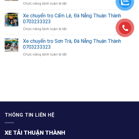
ở
Chức năng bình luận bị tắt
Khê,
0703233323
Xe
Đà
chuyển
Xe chuyển trọ Cẩm Lệ, Đà Nẵng Thuận Thành
Nẵng
trọ
Thuận
0703233323
Ngũ
Thành
ở
Chức năng bình luận bị tắt
Hành
0703233323
Xe
Sơn,
chuyển
Xe chuyển trọ Sơn Trà, Đà Nẵng Thuận Thành
Đà
trọ
Nẵng
0703233323
Cẩm
Thuận
ở
Chức năng bình luận bị tắt
Lệ,
Thành
Xe
Đà
0703233323
chuyển
Nẵng
trọ
giặt ghế sofa
Thuận
Sơn
Thành
Trà,
0703233323
Đà
Nẵng
Thuận
Thành
0703233323
THÔNG TIN LIÊN HỆ
XE TẢI THUẬN THÀNH