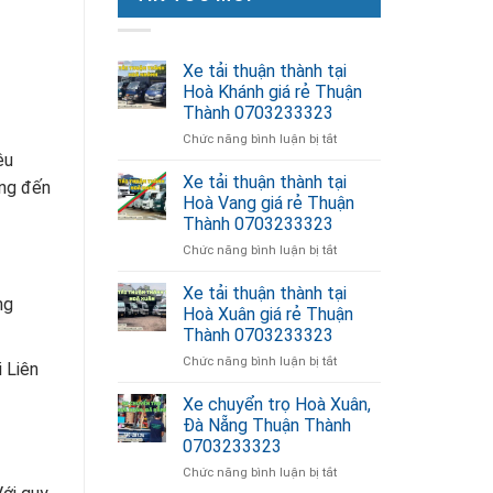
Xe tải thuận thành tại
Hoà Khánh giá rẻ Thuận
Thành 0703233323
ở
Chức năng bình luận bị tắt
Xe
êu
tải
Xe tải thuận thành tại
ang đến
thuận
Hoà Vang giá rẻ Thuận
thành
Thành 0703233323
tại
ở
Chức năng bình luận bị tắt
Hoà
Xe
Khánh
tải
giá
Xe tải thuận thành tại
ng
thuận
rẻ
Hoà Xuân giá rẻ Thuận
thành
Thuận
Thành 0703233323
tại
Thành
ở
Chức năng bình luận bị tắt
Hoà
0703233323
i Liên
Xe
Vang
tải
giá
Xe chuyển trọ Hoà Xuân,
thuận
rẻ
Đà Nẵng Thuận Thành
thành
Thuận
0703233323
tại
Thành
ở
Chức năng bình luận bị tắt
Hoà
0703233323
Xe
Xuân