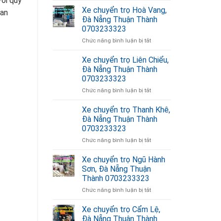
Với quy
chuyển
giá
Xe chuyển trọ Hoà Vang,
 an
trọ
rẻ
Đà Nẵng Thuận Thành
Hoà
Thuận
0703233323
Xuân,
Thành
ở
Chức năng bình luận bị tắt
Đà
0703233323
Xe
Nẵng
chuyển
Thuận
Xe chuyển trọ Liên Chiểu,
trọ
Thành
Đà Nẵng Thuận Thành
Hoà
0703233323
0703233323
Vang,
ở
Chức năng bình luận bị tắt
Đà
Xe
Nẵng
chuyển
Thuận
Xe chuyển trọ Thanh Khê,
trọ
Thành
Đà Nẵng Thuận Thành
Liên
0703233323
0703233323
Chiểu,
ở
Chức năng bình luận bị tắt
Đà
Xe
Nẵng
chuyển
Thuận
Xe chuyển trọ Ngũ Hành
trọ
Thành
Sơn, Đà Nẵng Thuận
Thanh
0703233323
Thành 0703233323
Khê,
ở
Chức năng bình luận bị tắt
Đà
Xe
Nẵng
chuyển
Thuận
Xe chuyển trọ Cẩm Lệ,
trọ
Thành
Đà Nẵng Thuận Thành