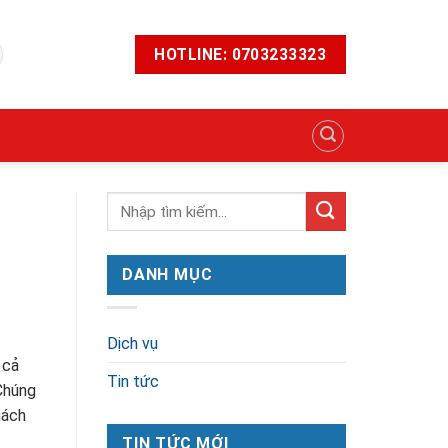
HOTLINE: 0703233323
DANH MỤC
Dịch vụ
 cả
Tin tức
Chúng
hách
TIN TỨC MỚI