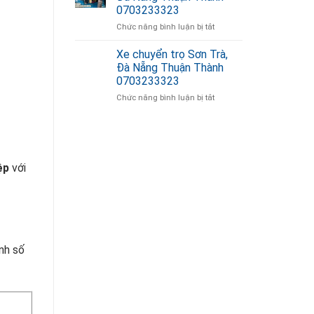
Ngũ
0703233323
0703233323
Hành
ở
Chức năng bình luận bị tắt
Sơn,
Xe
Đà
chuyển
Nẵng
Xe chuyển trọ Sơn Trà,
trọ
Thuận
Đà Nẵng Thuận Thành
Cẩm
Thành
0703233323
Lệ,
0703233323
ở
Chức năng bình luận bị tắt
Đà
Xe
Nẵng
chuyển
Thuận
trọ
Thành
giặt ghế sofa
Sơn
0703233323
Trà,
ệp
với
Đà
Nẵng
Thuận
Thành
0703233323
nh số