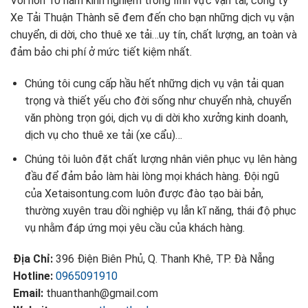
Với hơn 10 năm kinh nghiệm trong lĩnh vực vận tải, công ty
Xe Tải Thuận Thành sẽ đem đến cho bạn những dịch vụ vận
chuyển, di dời, cho thuê xe tải…uy tín, chất lượng, an toàn và
đảm bảo chi phí ở mức tiết kiệm nhất.
Chúng tôi cung cấp hầu hết những dịch vụ vận tải quan
trọng và thiết yếu cho đời sống như chuyển nhà, chuyển
văn phòng trọn gói, dịch vụ di dời kho xưởng kinh doanh,
dịch vụ cho thuê xe tải (xe cẩu)…
Chúng tôi luôn đặt chất lượng nhân viên phục vụ lên hàng
đầu để đảm bảo làm hài lòng mọi khách hàng. Đội ngũ
của Xetaisontung.com luôn được đào tạo bài bản,
thường xuyên trau dồi nghiệp vụ lẫn kĩ năng, thái độ phục
vụ nhằm đáp ứng mọi yêu cầu của khách hàng.
Địa Chỉ:
396 Điện Biên Phủ, Q. Thanh Khê, TP. Đà Nẵng
Hotline:
0965091910
Email:
thuanthanh@gmail.com