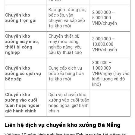
Bao gồm đóng gói,
2.000.000 –
Chuyển kho
bốc xếp, vận
5.000.000
xưởng trọn gói
chuyển và sắp xếp
VNĐ/chuyến
tại kho mới
Chuyển kho
Chuyển thiết bị,
3.000.000 –
xưởng máy móc,
máy móc công
10.000.000
thiết bị công
nghiệp nặng, yêu
VNĐ/chuyến
nghiệp
cầu kỹ thuật cao
300.000 –
Chuyển kho
Cung cấp dịch vụ
1.000.000
xưởng có dịch vụ
bốc xếp hàng hóa
VNĐ/ngày (tùy vào
bốc xếp
tại kho mới
khối lượng và độ
khó)
Chuyển kho
Dịch vụ chuyển kho
xưởng vào cuối
xưởng vào cuối tuần
tuần hoặc ngoài
hoặc ngoài giờ hành
giờ hành chính
chính
Liên hệ
dịch vụ chuyển kho xưởng Đà Nẵng