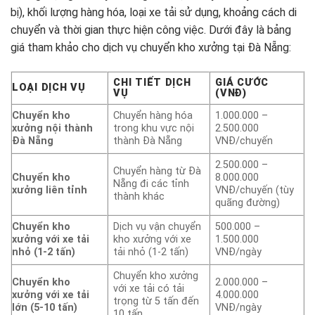
bị), khối lượng hàng hóa, loại xe tải sử dụng, khoảng cách di
chuyển và thời gian thực hiện công việc. Dưới đây là bảng
giá tham khảo cho dịch vụ chuyển kho xưởng tại Đà Nẵng:
CHI TIẾT DỊCH
GIÁ CƯỚC
LOẠI DỊCH VỤ
VỤ
(VNĐ)
Chuyển kho
Chuyển hàng hóa
1.000.000 –
xưởng nội thành
trong khu vực nội
2.500.000
Đà Nẵng
thành Đà Nẵng
VNĐ/chuyến
2.500.000 –
Chuyển hàng từ Đà
Chuyển kho
8.000.000
Nẵng đi các tỉnh
xưởng liên tỉnh
VNĐ/chuyến (tùy
thành khác
quãng đường)
Chuyển kho
Dịch vụ vận chuyển
500.000 –
xưởng với xe tải
kho xưởng với xe
1.500.000
nhỏ (1-2 tấn)
tải nhỏ (1-2 tấn)
VNĐ/ngày
Chuyển kho xưởng
Chuyển kho
2.000.000 –
với xe tải có tải
xưởng với xe tải
4.000.000
trọng từ 5 tấn đến
lớn (5-10 tấn)
VNĐ/ngày
10 tấn